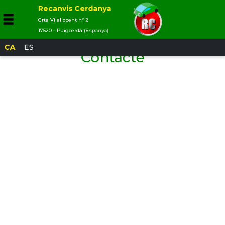
Recanvis Cerdanya
Crta Vilallobent nº 2
17520 - Puigcerdà (Espanya)
CA
ES
Contacte