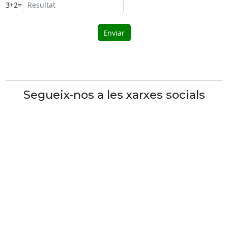
3
+
2
=
Segueix-nos a les xarxes socials