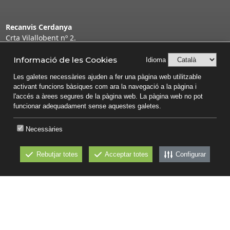
Recanvis Cerdanya
Crta Vilallobent nº 2.
Puigcerdà, 17520; Espanya
info@recanviscerdanya.com
Informació de les Cookies
Idioma
972-884-741
Les galetes necessàries ajuden a fer una pàgina web utilitzable
Fax: 972-884-773
activant funcions bàsiques com ara la navegació a la pàgina i
Mòbil: 627-563-340
l'accés a àrees segures de la pàgina web. La pàgina web no pot
Política de privacitat
funcionar adequadament sense aquestes galetes.
Avís legal
Política de Cookies
Necessàries
Rebutjar totes
Acceptar totes
Configurar
Financiado por la Unión Europea -
NextGenerationEU